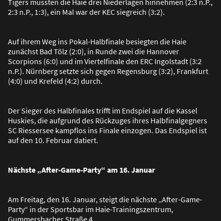
Tigers mussten die Haie drei Niederlagen hinnehmen (2:3 n.P.,
2:3 n.P., 1:3), ein Mal war der KEC siegreich (3:2).
Auf ihrem Weg ins Pokal-Halbfinale besiegten die Haie
zunächst Bad Tölz (2:0), in Runde zwei die Hannover
Scorpions (6:0) und im Viertelfinale den ERC Ingolstadt (3:2
n.P.). Nürnberg setzte sich gegen Regensburg (3:2), Frankfurt
(4:0) und Krefeld (4:2) durch.
Der Sieger des Halbfinales trifft im Endspiel auf die Kassel
Huskies, die aufgrund des Rückzuges ihres Halbfinalgegners
SC Riessersee kampflos ins Finale einzogen. Das Endspiel ist
auf den 10. Februar datiert.
Nächste „After-Game-Party“ am 16. Januar
Am Freitag, den 16. Januar, steigt die nächste „After-Game-
Party“ in der Sportsbar im Haie-Trainingszentrum,
Gummersbacher Stra
ß
e 4.