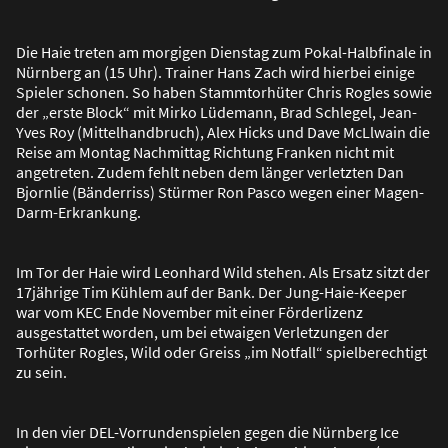
Die Haie treten am morgigen Dienstag zum Pokal-Halbfinale in
Nürnberg an (15 Uhr). Trainer Hans Zach wird hierbei einige
Spieler schonen. So haben Stammtorhüter Chris Rogles sowie
der „erste Block“ mit Mirko Lüdemann, Brad Schlegel, Jean-
Yves Roy (Mittelhandbruch), Alex Hicks und Dave McLlwain die
Reise am Montag Nachmittag Richtung Franken nicht mit
angetreten. Zudem fehlt neben dem länger verletzten Dan
Bjornlie (Bänderriss) Stürmer Ron Pasco wegen einer Magen-
Darm-Erkrankung.
Im Tor der Haie wird Leonhard Wild stehen. Als Ersatz sitzt der
17jährige Tim Kühlem auf der Bank. Der Jung-Haie-Keeper
war vom KEC Ende November mit einer Förderlizenz
ausgestattet worden, um bei etwaigen Verletzungen der
Torhüter Rogles, Wild oder Greiss „im Notfall“ spielberechtigt
zu sein.
In den vier DEL-Vorrundenspielen gegen die Nürnberg Ice