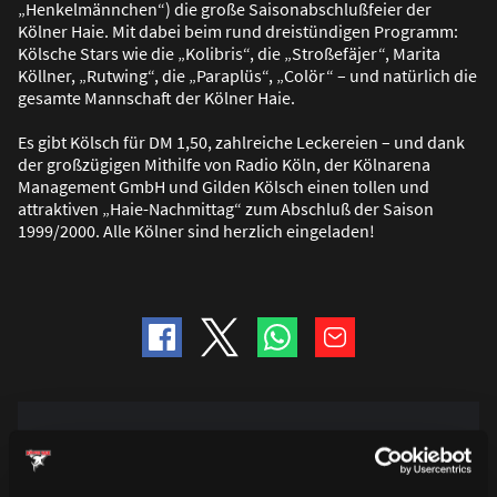
„Henkelmännchen“) die gro
ß
e Saisonabschlu
ß
feier der
Kölner Haie. Mit dabei beim rund dreistündigen Programm:
Kölsche Stars wie die „Kolibris“, die „Stro
ß
efäjer“, Marita
Köllner, „Rutwing“, die „Paraplüs“, „Colör“ – und natürlich die
gesamte Mannschaft der Kölner Haie.
Es gibt Kölsch für DM 1,50, zahlreiche Leckereien – und dank
der gro
ß
zügigen Mithilfe von Radio Köln, der Kölnarena
Management GmbH und Gilden Kölsch einen tollen und
attraktiven „Haie-Nachmittag“ zum Abschlu
ß
der Saison
1999/2000. Alle Kölner sind herzlich eingeladen!