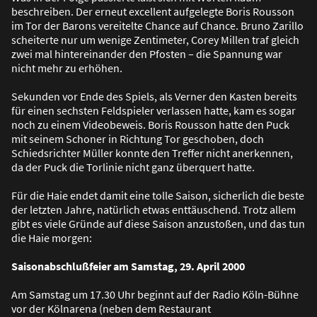
beschreiben. Der erneut excellent aufgelegte Boris Rousson
im Tor der Barons vereitelte Chance auf Chance. Bruno Zarillo
scheiterte nur um wenige Zentimeter, Corey Millen traf gleich
zwei mal hintereinander den Pfosten – die Spannung war
nicht mehr zu erhöhen.
Sekunden vor Ende des Spiels, als Verner den Kasten bereits
für einen sechsten Feldspieler verlassen hatte, kam es sogar
noch zu einem Videobeweis. Boris Rousson hatte den Puck
mit seinem Schoner in Richtung Tor geschoben, doch
Schiedsrichter Müller konnte den Treffer nicht anerkennen,
da der Puck die Torlinie nicht ganz überquert hatte.
Für die Haie endet damit eine tolle Saison, sicherlich die beste
der letzten Jahre, natürlich etwas enttäuschend. Trotz allem
gibt es viele Gründe auf diese Saison anzusto
ß
en, und das tun
die Haie morgen:
Saisonabschlu
ß
feier am Samstag, 29. April 2000
Am Samstag um 17.30 Uhr beginnt auf der Radio Köln-Bühne
vor der Kölnarena (neben dem Restaurant