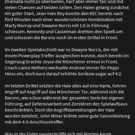
Dramatik nicht zu überbieten, hart aber immer fair und mit
vielen Chancen auf beiden Seiten. Den Haien gelang zunächst
ein guter Start, Jean-Yves Roy konnte den KEC bereits nach
fünf Minuten nach einer wunderschönen Kombination mit
Marty Murray und Dwayne Norris mit 1:0 in Führung
schiessen. Kennedy und Casselman drehten den Spie
ß
um
und schossen die Barons noch im ersten Drittel in Front.
Im zweiten Spielabschnitt war es Dwayne Norris, der mit
einem Powerplay-Treffer ausgleichen konnte, doch bereits im
Gegenzug brachte Joyce die Münchener erneut in Front.
Coach Lance Nethery wechselte Andrew Verner für Peppi
Heiss ein, doch kurz darauf erhöhte Serikow sogar auf 4:2.
Im letzten Drittel setzten die Haie alles auf eine Karte, fuhren
Angriff auf Angriff auf das Münchener Tor, während sich die
Barons, wie schon während der gesamten Serie bei eigener
Führung, auf Defensivarbeit und Zerstören des Spielaufbaus
beschränkten. Doch die Angriffsbemühungen der Haie
wurden belohnt, John Miner krönte seine gute Saisonleistung
mit dem 4:3-Anschlusstreffer.
Was in der Folge passierte lä
ß
t sich mit Worten kaum