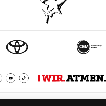
TS
FANS