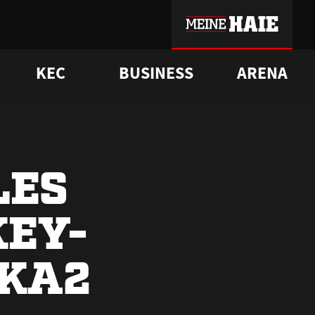
KEC
BUSINESS
ARENA
sgrü
mmer-Historie
pporter Club
Vorverkaufstermine
ß
e
FAQ
Geschichte
Service
LES
KEY-
 KA2