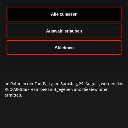
1 Reise für zwei Personen zu einem
Auswärtsspiel nach Wahl
Alle zulassen
1 Original-Heimspieltrikot von Corey Millen,
persönlich signiert
Auswahl erlauben
Ablehnen
Im Rahmen der Fan-Party am Samstag, 24. August, werden das
KEC-All-Star-Team bekanntgegeben und die Gewinner
ermittelt.