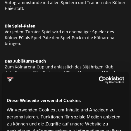
Autogrammstunde mit allen Spielern und Trainern der Kölner
Haie statt.
Die Spiel-Paten
Vor jedem Turnier-Spiel wird ein ehemaliger Spieler des
Kölner EC als Spiel-Pate den Spiel-Puck in die Kölnarena
bringen.
Das Jubiläums-Buch
Zum Kölnarena-Cup und anlässlich des 30jährigen Klub-
Jubiläums veröffentlichen die Kölner Haie ein ca. 100seitiges
Buch zur Klub-Historie. Das Buch wird zum Preis von € 9.- ab
dem 11. August im Ticket- und Fanshop, Gummersbacher
Stra
ß
e 4, Köln-Deutz, und während der Turniertage an den
Eingängen zur Kölnarena verkauft.
Diese Webseite verwendet Cookies
Wir verwenden Cookies, um Inhalte und Anzeigen zu
Zusätzlich wird an den drei Veranstaltungstagen ein
personalisieren, Funktionen für soziale Medien anbieten
kostenloses, vierseitiges Turnier-Programm verteilt.
zu können und die Zugriffe auf unsere Website zu
analysieren. Außerdem geben wir Informationen zu Ihrer