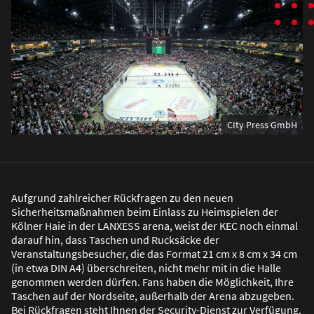
CIty Press GmbH
Aufgrund zahlreicher Rückfragen zu den neuen
Sicherheitsma
ß
nahmen beim Einlass zu Heimspielen der
Kölner Haie in der LANXESS arena, weist der KEC noch einmal
darauf hin, dass Taschen und Rucksäcke der
Veranstaltungsbesucher, die das Format 21 cm x 8 cm x 34 cm
(in etwa DIN A4) überschreiten, nicht mehr mit in die Halle
genommen werden dürfen. Fans haben die Möglichkeit, Ihre
Taschen auf der Nordseite, au
ß
erhalb der Arena abzugeben.
Bei Rückfragen steht Ihnen der Security-Dienst zur Verfügung.