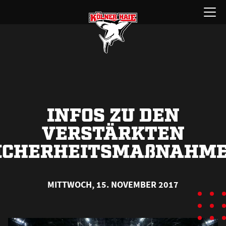
Zum
Menü
Inhalt
öffnen
springen
INFOS ZU DEN
VERSTÄRKTEN
ICHERHEITSMA
ß
NAHM
MITTWOCH, 15. NOVEMBER 2017