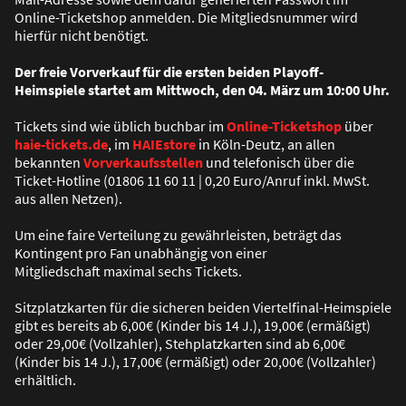
Online-Ticketshop anmelden. Die Mitgliedsnummer wird
hierfür nicht benötigt.
Der freie Vorverkauf für die ersten beiden Playoff-
Heimspiele startet am Mittwoch, den 04. März um 10:00 Uhr.
Tickets sind wie üblich buchbar im
Online-Ticketshop
über
haie-tickets.de
, im
HAIEstore
in Köln-Deutz, an allen
bekannten
Vorverkaufsstellen
und telefonisch über die
Ticket-Hotline (01806 11 60 11 | 0,20 Euro/Anruf inkl. MwSt.
aus allen Netzen).
Um eine faire Verteilung zu gewährleisten, beträgt das
Kontingent pro Fan unabhängig von einer
Mitgliedschaft maximal sechs Tickets.
Sitzplatzkarten für die sicheren beiden Viertelfinal-Heimspiele
gibt es bereits ab 6,00€ (Kinder bis 14 J.), 19,00€ (ermä
ß
igt)
oder 29,00€ (Vollzahler), Stehplatzkarten sind ab 6,00€
(Kinder bis 14 J.), 17,00€ (ermä
ß
igt) oder 20,00€ (Vollzahler)
erhältlich.