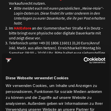
Vorkaufsrecht nutzen.
Bitte meldet euch mit euren persönlichen „Meine‑Haie“-
Login‑Daten an. Diese findet ihr unter anderem in den
Unterlagen zu eurer Dauerkarte, die ihr per Post erhalten
habt.
Im
HAIEstore
an der Gummersbacher Stra
ß
e 4 in Deutz –
bitte bringt eure physische oder digitale Dauerkarte mit
und zeigt diese vor.
Telefonisch unter +49 (0) 1806 116011 (0,20 Euro/Anruf
inkl. MwSt. aus allen Netzen). Erreichbarkeit Montag bis
Samstag: 08:00 – 20:00 Uhr. Bitte haltet eure siebenstellige
Dauerkartennummer bereit. Diese befindet sich auf der
Dauerkarte oder den Unterlagen, die ihr vor kurzem per
Post bekommen habt.
Diese Webseite verwendet Cookies
VIP-TICKETS
Wir verwenden Cookies, um Inhalte und Anzeigen zu
personalisieren, Funktionen für soziale Medien anbieten
Wer ein Playoff-Heimspiel mit einem ganz exklusiven Erlebnis
zu können und die Zugriffe auf unsere Website zu
verbinden möchte, für den bieten sich unsere verschiedenen
analysieren. Außerdem geben wir Informationen zu Ihrer
VIP-Bereiche in der LANXESS arena bestens an.
Verwendung unserer Website an unsere Partner für