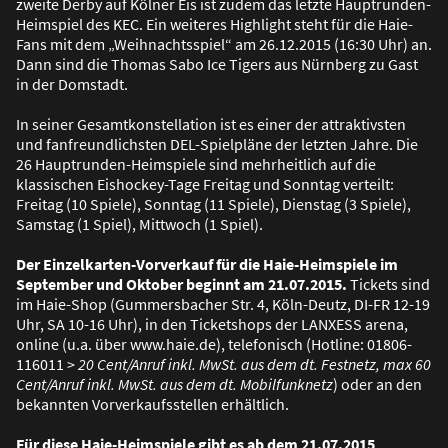
zweite Derby auf Kölner Eis ist zudem das letzte Hauptrunden-
Heimspiel des KEC. Ein weiteres Highlight steht für die Haie-
Fans mit dem „Weihnachtsspiel“ am 26.12.2015 (16:30 Uhr) an.
Dann sind die Thomas Sabo Ice Tigers aus Nürnberg zu Gast
in der Domstadt.
In seiner Gesamtkonstellation ist es einer der attraktivsten
und fanfreundlichsten DEL-Spielpläne der letzten Jahre. Die
26 Hauptrunden-Heimspiele sind mehrheitlich auf die
klassischen Eishockey-Tage Freitag und Sonntag verteilt:
Freitag (10 Spiele), Sonntag (11 Spiele), Dienstag (3 Spiele),
Samstag (1 Spiel), Mittwoch (1 Spiel).
Der Einzelkarten-Vorverkauf für die Haie-Heimspiele im
September und Oktober beginnt am 21.07.2015.
Tickets sind
im Haie-Shop (Gummersbacher Str. 4, Köln-Deutz, DI-FR 12-19
Uhr, SA 10-16 Uhr), in den Ticketshops der LANXESS arena,
online (u.a. über www.haie.de), telefonisch (Hotline: 01806-
116011 >
20 Cent/Anruf inkl. MwSt. aus dem dt. Festnetz, max 60
Cent/Anruf inkl. MwSt. aus dem dt. Mobilfunknetz
) oder an den
bekannten Vorverkaufsstellen erhältlich.
Für diese Haie-Heimspiele gibt es ab dem 21.07.2015