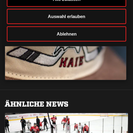
Auswahl erlauben
CAPS & CO
CAPS & CO
Ablehnen
CAPS & CO
ÄHNLICHE NEWS