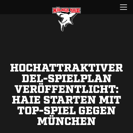
Zum
Menü
Inhalt
öffnen
springen
HOCHATTRAKTIVER
DEL-SPIELPLAN
VERÖFFENTLICHT:
HAIE STARTEN MIT
TOP-SPIEL GEGEN
MÜNCHEN