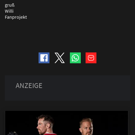
gru
ß
Willi
Fanprojekt