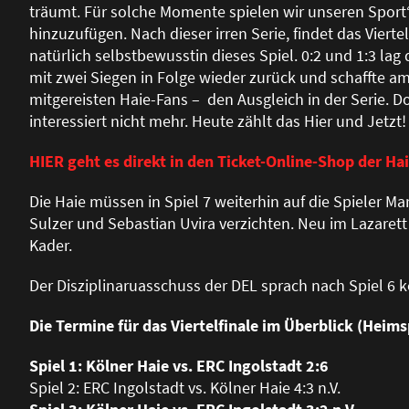
träumt. Für solche Momente spielen wir unseren Sport“
hinzuzufügen. Nach dieser irren Serie, findet das Vier
natürlich selbstbewusstin dieses Spiel. 0:2 und 1:3 lag
mit zwei Siegen in Folge wieder zurück und schaffte a
mitgereisten Haie-Fans – den Ausgleich in der Serie. Doc
interessiert nicht mehr. Heute zählt das Hier und Jetzt!
HIER geht es direkt in den Ticket-Online-Shop der Hai
Die Haie müssen in Spiel 7 weiterhin auf die Spieler Mar
Sulzer und Sebastian Uvira verzichten. Neu im Lazarett 
Kader.
Der Disziplinaruasschuss der DEL sprach nach Spiel 6 k
Die Termine für das Viertelfinale im Überblick (Heimsp
Spiel 1: Kölner Haie vs. ERC Ingolstadt 2:6
Spiel 2: ERC Ingolstadt vs. Kölner Haie 4:3 n.V.