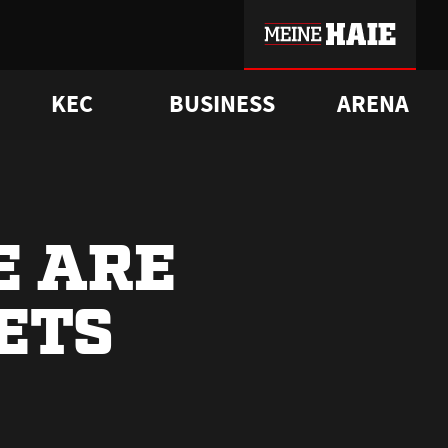
KEC
BUSINESS
ARENA
sgrü
mmer-Historie
pporter Club
Vorverkaufstermine
ß
e
FAQ
Geschichte
Service
E ARE
KETS