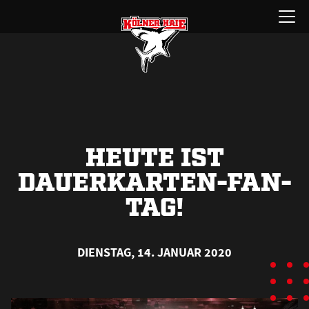
Zum
Menü
Inhalt
öffnen
springen
HEUTE IST
DAUERKARTEN-FAN-
TAG!
DIENSTAG, 14. JANUAR 2020