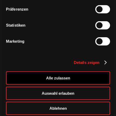
Präferenzen
Statistiken
Marketing
Details zeigen
CAPS & CO
CAPS & CO
CAPS & CO
Alle zulassen
Auswahl erlauben
Ablehnen