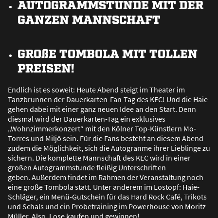
AUTOGRAMMSTUNDE MIT DER
GANZEN MANNSCHAFT
GRO
ß
E TOMBOLA MIT TOLLEN
PREISEN!
Endlich ist es soweit: Heute Abend steigt im Theater im
Tanzbrunnen der Dauerkarten-Fan-Tag des KEC! Und die Haie
gehen dabei mit einer ganz neuen Idee an den Start. Denn
diesmal wird der Dauerkarten-Tag ein exklusives
„Wohnzimmerkonzert“ mit den Kölner Top-Künstlern Mo-
Torres und Miljö sein. Für die Fans besteht an diesem Abend
zudem die Möglichkeit, sich die Autogranme ihrer Lieblinge zu
sichern. Die komplette Mannschaft des KEC wird in einer
gro
ß
en Autogrammstunde flei
ß
ig Unterschriften
geben. Au
ß
erdem findet im Rahmen der Veranstaltung noch
eine gro
ß
e Tombola statt. Unter anderem im Lostopf: Haie-
Schläger, ein Menü-Gutschein für das Hard Rock Café, Trikots
und Schals und ein Probetraining im Powerhouse von Moritz
Müller. Also, Lose kaufen und gewinnen!