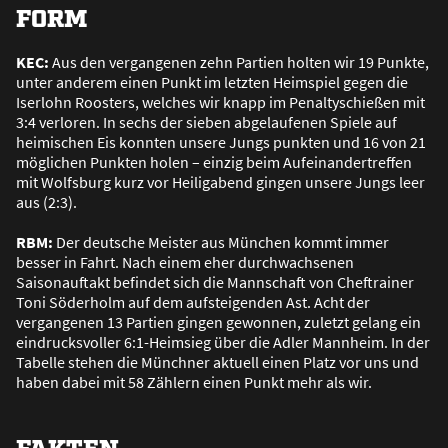
FORM
KEC:
Aus den vergangenen zehn Partien holten wir 19 Punkte,
unter anderem einen Punkt im letzten Heimspiel gegen die
Iserlohn Roosters, welches wir knapp im Penaltyschie
ß
en mit
3:4 verloren. In sechs der sieben abgelaufenen Spiele auf
heimischen Eis konnten unsere Jungs punkten und 16 von 21
möglichen Punkten holen – einzig beim Aufeinandertreffen
mit Wolfsburg kurz vor Heiligabend gingen unsere Jungs leer
aus (2:3).
RBM:
Der deutsche Meister aus München kommt immer
besser in Fahrt. Nach einem eher durchwachsenen
Saisonauftakt befindet sich die Mannschaft von Cheftrainer
Toni Söderholm auf dem aufsteigenden Ast. Acht der
vergangenen 13 Partien gingen gewonnen, zuletzt gelang ein
eindrucksvoller 6:1-Heimsieg über die Adler Mannheim. In der
Tabelle stehen die Münchner aktuell einen Platz vor uns und
haben dabei mit 58 Zählern einen Punkt mehr als wir.
FAKTEN