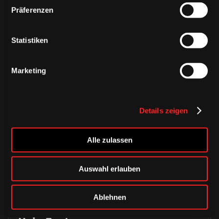
Präferenzen
ÄHNLICHE NEWS
Statistiken
Marketing
Details zeigen
Alle zulassen
Auswahl erlauben
DONNERSTAG, 06. AUGUST 2026
Alle Infos zum öffentlichen
Ablehnen
Trainingsauftakt am Sonntag im