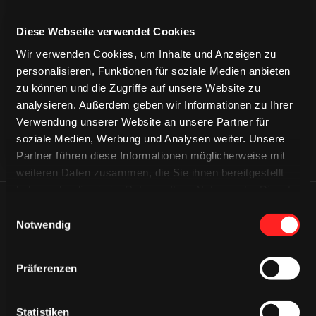
Diese Webseite verwendet Cookies
CAPS & CO
CAPS & CO
CAPS & CO
Wir verwenden Cookies, um Inhalte und Anzeigen zu
personalisieren, Funktionen für soziale Medien anbieten
zu können und die Zugriffe auf unsere Website zu
analysieren. Außerdem geben wir Informationen zu Ihrer
Verwendung unserer Website an unsere Partner für
soziale Medien, Werbung und Analysen weiter. Unsere
Partner führen diese Informationen möglicherweise mit
weiteren Daten zusammen, die Sie ihnen bereitgestellt
haben oder die sie im Rahmen Ihrer Nutzung der Dienste
gesammelt haben.
ÄHNLICHE NEWS
Einwilligungsauswahl
Notwendig
Präferenzen
Statistiken