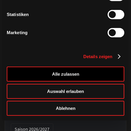
Statistiken
Marketing
Details zeigen
Alle zulassen
DONNERSTAG, 06. AUGUST 2026
Auswahl erlauben
Alle Infos zum öffentlichen
Trainingsauftakt am Sonntag im
Ablehnen
Haie-Zentrum
Saison 2026/2027