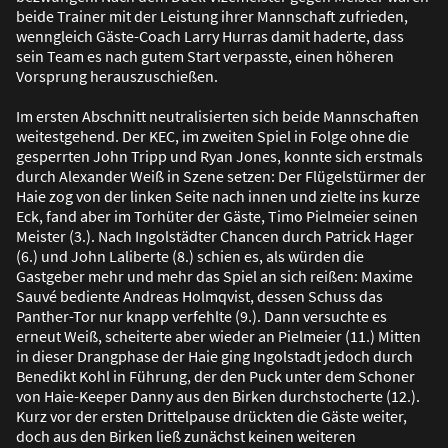
beide Trainer mit der Leistung ihrer Mannschaft zufrieden,
wenngleich Gäste-Coach Larry Hurras damit haderte, dass
sein Team es nach gutem Start verpasste, einen höheren
Vorsprung herauszuschie
ß
en.
Im ersten Abschnitt neutralisierten sich beide Mannschaften
weitestgehend. Der KEC, im zweiten Spiel in Folge ohne die
gesperrten John Tripp und Ryan Jones, konnte sich erstmals
durch Alexander Wei
ß
in Szene setzen: Der Flügelstürmer der
Haie zog von der linken Seite nach innen und zielte ins kurze
Eck, fand aber im Torhüter der Gäste, Timo Pielmeier seinen
Meister (3.). Nach Ingolstädter Chancen durch Patrick Hager
(6.) und John Laliberte (8.) schien es, als würden die
Gastgeber mehr und mehr das Spiel an sich rei
ß
en: Maxime
Sauvé bediente Andreas Holmqvist, dessen Schuss das
Panther-Tor nur knapp verfehlte (9.). Dann versuchte es
erneut Wei
ß
, scheiterte aber wieder an Pielmeier (11.) Mitten
in dieser Drangphase der Haie ging Ingolstadt jedoch durch
Benedikt Kohl in Führung, der den Puck unter dem Schoner
von Haie-Keeper Danny aus den Birken durchstocherte (12.).
Kurz vor der ersten Drittelpause drückten die Gäste weiter,
doch aus den Birken lie
ß
zunächst keinen weiteren