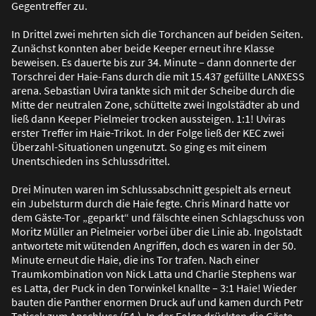
Gegentreffer zu.
In Drittel zwei mehrten sich die Torchancen auf beiden Seiten.
Zunächst konnten aber beide Keeper erneut ihre Klasse
beweisen. Es dauerte bis zur 34. Minute – dann donnerte der
Torschrei der Haie-Fans durch die mit 15.437 gefüllte LANXESS
arena. Sebastian Uvira tankte sich mit der Scheibe durch die
Mitte der neutralen Zone, schüttelte zwei Ingolstädter ab und
lie
ß
dann Keeper Pielmeier trocken aussteigen. 1:1! Uviras
erster Treffer im Haie-Trikot. In der Folge lie
ß
der KEC zwei
Überzahl-Situationen ungenutzt. So ging es mit einem
Unentschieden ins Schlussdrittel.
Drei Minuten waren im Schlussabschnitt gespielt als erneut
ein Jubelsturm durch die Haie fegte. Chris Minard hatte vor
dem Gäste-Tor „geparkt“ und fälschte einen Schlagschuss von
Moritz Müller an Pielmeier vorbei über die Linie ab. Ingolstadt
antwortete mit wütenden Angriffen, doch es waren in der 50.
Minute erneut die Haie, die ins Tor trafen. Nach einer
Traumkombination von Nick Latta und Charlie Stephens war
es Latta, der Puck in den Torwinkel knallte – 3:1 Haie! Wieder
bauten die Panther enormen Druck auf und kamen durch Petr
Taticek zum Anschluss (54.). In der Folge drückten die Gäste