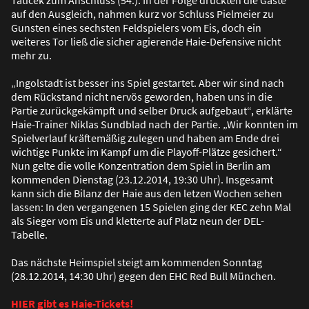
auf den Ausgleich, nahmen kurz vor Schluss Pielmeier zu
Gunsten eines sechsten Feldspielers vom Eis, doch ein
weiteres Tor lie
ß
die sicher agierende Haie-Defensive nicht
mehr zu.
„Ingolstadt ist besser ins Spiel gestartet. Aber wir sind nach
dem Rückstand nicht nervös geworden, haben uns in die
Partie zurückgekämpft und selber Druck aufgebaut“, erklärte
Haie-Trainer Niklas Sundblad nach der Partie. „Wir konnten im
Spielverlauf kräftemä
ß
ig zulegen und haben am Ende drei
wichtige Punkte im Kampf um die Playoff-Plätze gesichert.“
Nun gelte die volle Konzentration dem Spiel in Berlin am
kommenden Dienstag (23.12.2014, 19:30 Uhr). Insgesamt
kann sich die Bilanz der Haie aus den letzen Wochen sehen
lassen: In den vergangenen 15 Spielen ging der KEC zehn Mal
als Sieger vom Eis und kletterte auf Platz neun der DEL-
Tabelle.
Das nächste Heimspiel steigt am kommenden Sonntag
(28.12.2014, 14:30 Uhr) gegen den EHC Red Bull München.
HIER gibt es Haie-Tickets!