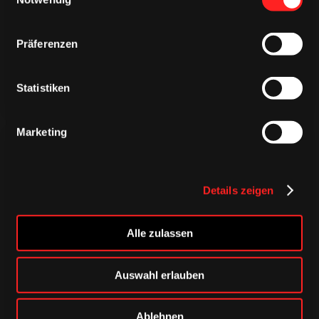
TRIKOTS
TRIKOTS
Präferenzen
Statistiken
Marketing
Details zeigen
CAPS & CO
CAPS & CO
Alle zulassen
CAPS & CO
Auswahl erlauben
Ablehnen