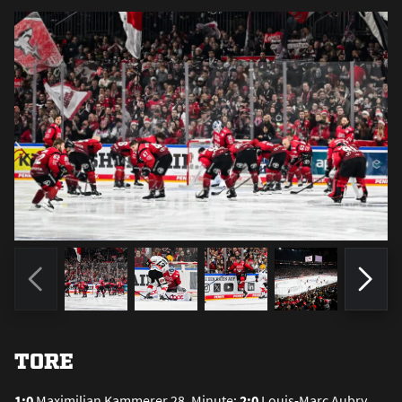
TORE
1:0
Maximilian Kammerer 28. Minute;
2:0
Louis-Marc Aubry