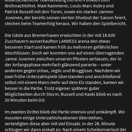
Weihnachtsfest. Maxi Kammerer, Louis-Marc Aubry und
Patrick Russell mit den Toren, sowie ein starker Jannen
Juvonen, der bereits seinen vierten Shutout der Saison feiert,
stechen beim Teamerfolg heraus. Wir haben den Spielbericht.
Die Gäste aus Bremerhaven erwischten in der mit 18.600
Zuschauern ausverkauften LANXESS arena den etwas
besseren Start und kamen früh zu mehreren gefährlichen
Abschlüssen. Doch wir konnten uns auf einen überragenden
Janne Juvonen zwischen unseren Pfosten verlassen, der in
der Anfangsphase mehrfach glänzend parierte – unter
anderem gegen Urbas, Jeglic und Bruggisser. Nachdem wir
zwei frühe Unterzahlspiele überstanden und anschlie
ß
end
selbst mit einem Mann mehr auf dem Eis standen, kamen wir
besser in die Partie. Trotz eigener späterer guter
Möglichkeiten durch Storm, Russell und Kaski blieb es nach
20 Minuten beim 0:0.
Im zweiten Drittel blieb die Partie intensiv und umkämpft. Wir
mussten einige Unterzahlsituationen überstehen,
verteidigten diese aber mit viel Einsatz. In der 28. Minute
schlugen wir dann eiskalt zu: Nach einem Scheibenverlust der