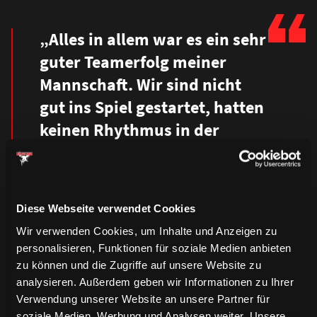
„Alles in allem war es ein sehr
guter Teamerfolg meiner
Mannschaft. Wir sind nicht
gut ins Spiel gestartet, hatten
keinen Rhythmus in der
Offensive. Zum zweiten
Drittel haben wir einige
Umstellungen gemacht und
Diese Webseite verwendet Cookies
sind wieder mehr in den
Wir verwenden Cookies, um Inhalte und Anzeigen zu
Rhythmus gekommen.
personalisieren, Funktionen für soziale Medien anbieten
Dazu haben wir heute
zu können und die Zugriffe auf unsere Website zu
analysieren. Außerdem geben wir Informationen zu Ihrer
gesehen, wie wichtig die
Verwendung unserer Website an unsere Partner für
Torhüter sein können. Beide
soziale Medien, Werbung und Analysen weiter. Unsere