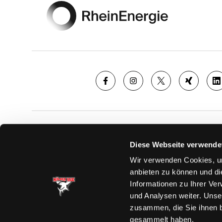
SAISON
TICKE
Diese Webseite verwende
News
Ticketshop
Wir verwenden Cookies, um
Videos
Tageskarte
anbieten zu können und di
Team
Dauerkarte
Informationen zu Ihrer Ve
Spielplan
Verkaufsste
und Analysen weiter. Unse
Tabelle
Vorverkauf
zusammen, die Sie ihnen b
Statistik
VIP-Tickets
gesammelt haben.