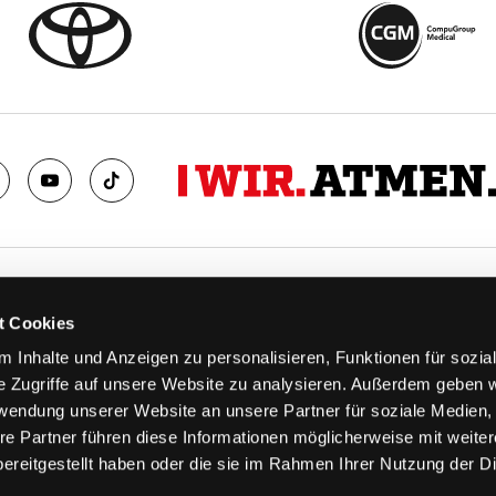
TS
FANS
t Cookies
FAQ
 Inhalte und Anzeigen zu personalisieren, Funktionen für sozia
n
Ab aufs Eis!
e Zugriffe auf unsere Website zu analysieren. Außerdem geben w
n
HAIE KIDS CLUB
rwendung unserer Website an unsere Partner für soziale Medien
llen
Engagement
re Partner führen diese Informationen möglicherweise mit weite
stermine
Goldenen Haie
ereitgestellt haben oder die sie im Rahmen Ihrer Nutzung der D
 & Logen
Geschichte