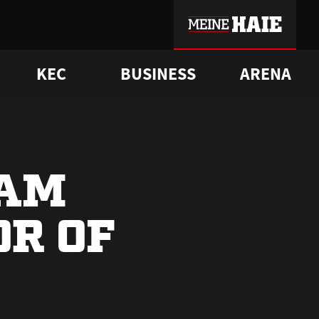
KEC
BUSINESS
ARENA
sgrü
mmer-Historie
pporter Club
Vorverkaufstermine
ß
e
FAQ
Geschichte
Service
 AM
R OF