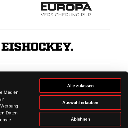
BUSINESS
Alle zulassen
Ihre Ansprechpartner
le Medien
VIP-Tickets & Logen
ir
Auswahl erlauben
Partner
, Werbung
BISSness Club
ren Daten
Supporter Club
Ablehnen
ienste