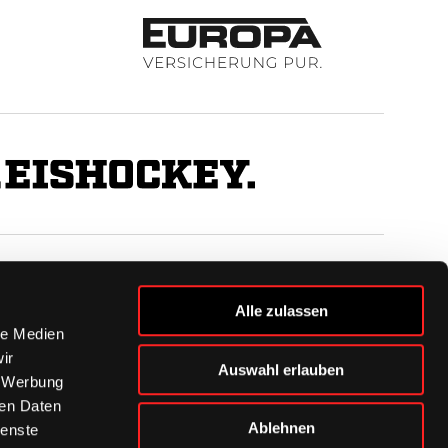
BUSINESS
Alle zulassen
Ihre Ansprechpartner
le Medien
VIP-Tickets & Logen
ir
Auswahl erlauben
Partner
, Werbung
BISSness Club
ren Daten
Supporter Club
Ablehnen
ienste