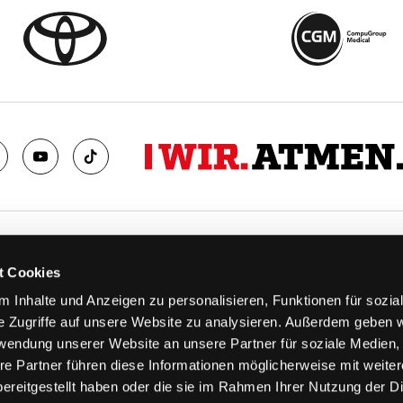
TS
FANS
t Cookies
FAQ
 Inhalte und Anzeigen zu personalisieren, Funktionen für sozia
n
Ab aufs Eis!
e Zugriffe auf unsere Website zu analysieren. Außerdem geben w
n
HAIE KIDS CLUB
rwendung unserer Website an unsere Partner für soziale Medien
llen
Engagement
re Partner führen diese Informationen möglicherweise mit weite
stermine
Goldenen Haie
ereitgestellt haben oder die sie im Rahmen Ihrer Nutzung der D