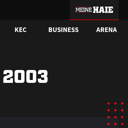
KEC
BUSINESS
ARENA
sgrü
mmer-Historie
pporter Club
Vorverkaufstermine
ß
e
FAQ
Geschichte
Service
 2003