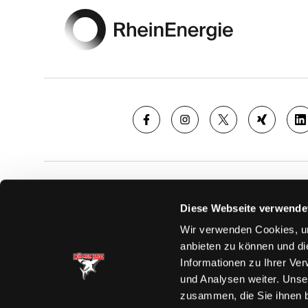
SAISON
TICKE
Diese Webseite verwende
News
Ticketshop
Wir verwenden Cookies, um
Videos
Tageskarte
anbieten zu können und di
Team
Dauerkarte
Informationen zu Ihrer Ve
Spielplan
Verkaufsste
und Analysen weiter. Unse
Tabelle
Vorverkauf
zusammen, die Sie ihnen b