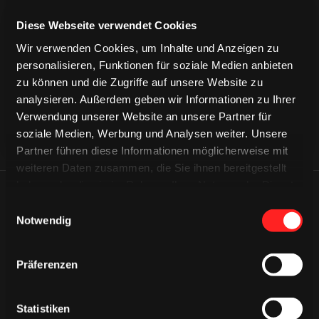
CAPS & CO
Diese Webseite verwendet Cookies
CAPS & CO
CAPS & CO
Wir verwenden Cookies, um Inhalte und Anzeigen zu
personalisieren, Funktionen für soziale Medien anbieten
zu können und die Zugriffe auf unsere Website zu
analysieren. Außerdem geben wir Informationen zu Ihrer
Verwendung unserer Website an unsere Partner für
soziale Medien, Werbung und Analysen weiter. Unsere
Partner führen diese Informationen möglicherweise mit
weiteren Daten zusammen, die Sie ihnen bereitgestellt
haben oder die sie im Rahmen Ihrer Nutzung der Dienste
ÄHNLICHE NEWS
gesammelt haben.
Einwilligungsauswahl
Notwendig
Präferenzen
Statistiken