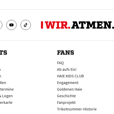
TS
FANS
FAQ
n
Ab aufs Eis!
n
HAIE KIDS CLUB
llen
Engagement
stermine
Goldenen Haie
 & Logen
Geschichte
erkarte
Fanprojekt
Trikotnummer-Historie