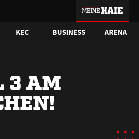
KEC
BUSINESS
ARENA
sgrü
mmer-Historie
pporter Club
Vorverkaufstermine
ß
e
FAQ
Geschichte
Service
L 3 AM
CHEN!