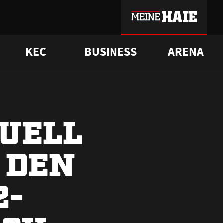
KEC
BUSINESS
ARENA
sgrü
mmer-Historie
pporter Club
Vorverkaufstermine
ß
e
FAQ
Geschichte
Service
DUELL
 DEN
2-