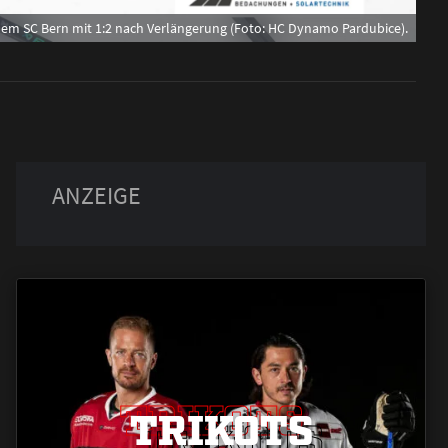
dem SC Bern mit 1:2 nach Verlängerung (Foto: HC Dynamo Pardubice).
TRIKOTS
TRIKOTS
TRIKOTS