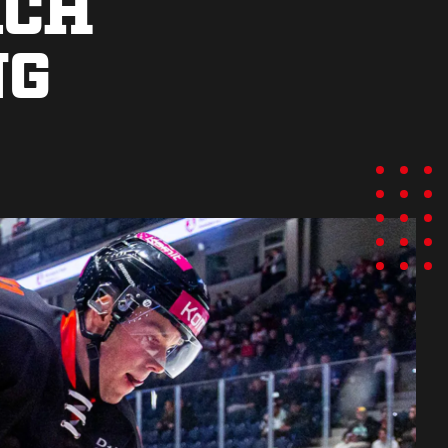
ACH
NG