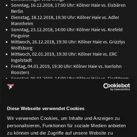
Sonntag, 16.12.2018, 17:00 Uhr: Kölner Haie vs. Eisbären
Berlin
Dienstag, 18.12.2018, 19:30 Uhr: Kölner Haie vs. Adler
Mannheim
Sonntag, 23.12.2018, 14:00 Uhr: Kölner Haie vs. Krefeld
Pinguine
Mittwoch, 26.12.2018, 19:30 Uhr: Kölner Haie vs. Grizzlys
Wolfsburg
Mittwoch, 02.01.2019, 19:30 Uhr: Kölner Haie vs. ERC
Ingolstadt
Freitag, 04.01.2019, 19:30 Uhr: Kölner Haie vs. Iserlohn
Roosters
Sonntag, 06.01.2019, 14:00 Uhr: Kölner Haie vs. Fischtown
Pinguins
Samstag, 12.01.2019, 16:30 Uhr,
DEL WINTER GAME
: Kölner
Haie vs. Düsseldorfer EG
Diese Webseite verwendet Cookies
Hier geht’s direkt in den Ticket-Onlineshop!
Wir verwenden Cookies, um Inhalte und Anzeigen zu
personalisieren, Funktionen für soziale Medien anbieten
DEL WINTER GAME
zu können und die Zugriffe auf unsere Website zu