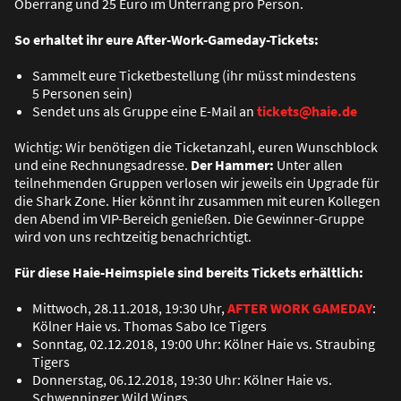
Oberrang und 25 Euro im Unterrang pro Person.
So erhaltet ihr eure After-Work-Gameday-Tickets:
Sammelt eure Ticketbestellung (ihr müsst mindestens
5 Personen sein)
Sendet uns als Gruppe eine E-Mail an
tickets@haie.de
Wichtig: Wir benötigen die Ticketanzahl, euren Wunschblock
und eine Rechnungsadresse.
Der Hammer:
Unter allen
teilnehmenden Gruppen verlosen wir jeweils ein Upgrade für
die Shark Zone. Hier könnt ihr zusammen mit euren Kollegen
den Abend im VIP-Bereich genie
ß
en. Die Gewinner-Gruppe
wird von uns rechtzeitig benachrichtigt.
Für diese Haie-Heimspiele sind bereits Tickets erhältlich:
Mittwoch, 28.11.2018, 19:30 Uhr,
AFTER WORK GAMEDAY
:
Kölner Haie vs. Thomas Sabo Ice Tigers
Sonntag, 02.12.2018, 19:00 Uhr: Kölner Haie vs. Straubing
Tigers
Donnerstag, 06.12.2018, 19:30 Uhr: Kölner Haie vs.
Schwenninger Wild Wings