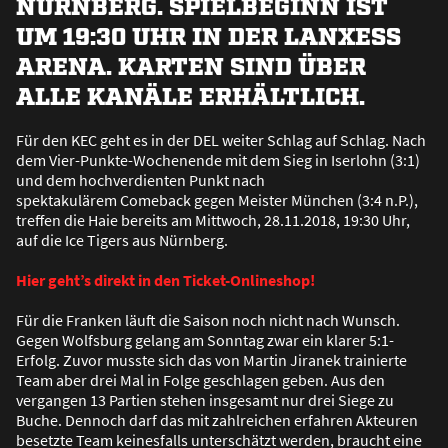
NÜRNBERG. SPIELBEGINN IST
UM 19:30 UHR IN DER LANXESS
ARENA. KARTEN SIND ÜBER
ALLE KANÄLE ERHÄLTLICH.
Für den KEC geht es in der DEL weiter Schlag auf Schlag. Nach
dem Vier-Punkte-Wochenende mit dem Sieg in Iserlohn (3:1)
und dem hochverdienten Punkt nach
spektakulärem Comeback gegen Meister München (3:4 n.P.),
treffen die Haie bereits am Mittwoch, 28.11.2018, 19:30 Uhr,
auf die Ice Tigers aus Nürnberg.
Hier geht’s direkt in den Ticket-Onlineshop!
Für die Franken läuft die Saison noch nicht nach Wunsch.
Gegen Wolfsburg gelang am Sonntag zwar ein klarer 5:1-
Erfolg. Zuvor musste sich das von Martin Jiranek trainierte
Team aber drei Mal in Folge geschlagen geben. Aus den
vergangen 13 Partien stehen insgesamt nur drei Siege zu
Buche. Dennoch darf das mit zahlreichen erfahren Akteuren
besetzte Team keinesfalls unterschätzt werden, braucht eine