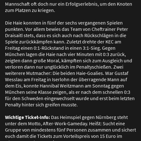
Mannschaft oft doch nur ein Erfolgserlebnis, um den Knoten
zum Platzen zu kriegen.
Die Haie konnten in fünf der sechs vergangenen Spielen
punkten. Vor allem bewies das Team von Cheftrainer Peter
Draisaitl stets, dass es sich auch nach Rückschlägen in die
Spiele zurückkämpfen kann. Zuletzt drehte der KEC am
Freitag einen 0:1-Rückstand in einen 3:1-Sieg. Gegen
München lagen die Haie nach vier Minuten mit 0:3 zurück,
zeigten dann gro
ß
e Moral, kämpften sich zum Ausgleich und
verloren dann nur unglücklich im Penaltyschie
ß
en. Zwei
weiterere Mutmacher: Die beiden Haie-Goalies. War Gustaf
Wesslau am Freitag in Iserlohn der überragende Mann auf
dem Eis, konnte Hannibal Weitzmann am Sonntag gegen
München seine Klasse zeigen, als er nach dem schnellen 0:3
für den Schweden eingewechselt wurde und erst beim letzten
Penalty hinter sich greifen musste.
Wichtige Ticket-Info:
Das Heimspiel gegen Nürnberg steht
unter dem Motto, After-Work-Gameday. Hei
ß
t: Sucht eine
Gruppe von mindestens fünf Personen zusammen und sichert
euch damit die Tickets zum Vorteilspreis von 15 Euro im