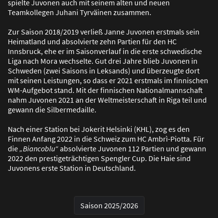
spielte Juvonen auch mit seinem alten und neuen
Teamkollegen Juhani Tyrväinen zusammen.
Zur Saison 2018/2019 verlie
ß
Janne Juvonen erstmals sein
Heimatland und absolvierte zehn Partien für den HC
Innsbruck, ehe er im Saisonverlauf in die erste schwedische
Liga nach Mora wechselte. Gut drei Jahre blieb Juvonen in
Schweden (zwei Saisons in Leksands) und überzeugte dort
mit seinen Leistungen, so dass er 2021 erstmals im finnischen
WM-Aufgebot stand. Mit der finnischen Nationalmannschaft
nahm Juvonen 2021 an der Weltmeisterschaft in Riga teil und
gewann die Silbermedaille.
Nach einer Station bei Jokerit Helsinki (KHL), zog es den
Finnen Anfang 2022 in die Schweiz zum HC Ambrì-Piotta. Für
die
„Biancoblu“
absolvierte Juvonen 112 Partien und gewann
2022 den prestigeträchtigen Spengler Cup. Die Haie sind
Juvonens erste Station in Deutschland.
Saison 2025/2026