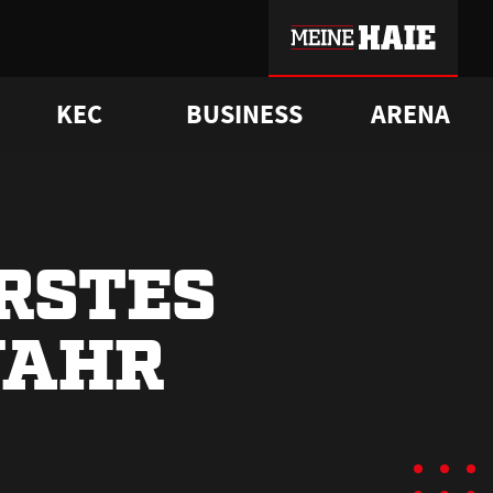
KEC
BUSINESS
ARENA
sgrü
mmer-Historie
pporter Club
Vorverkaufstermine
ß
e
FAQ
Geschichte
Service
RSTES
JAHR