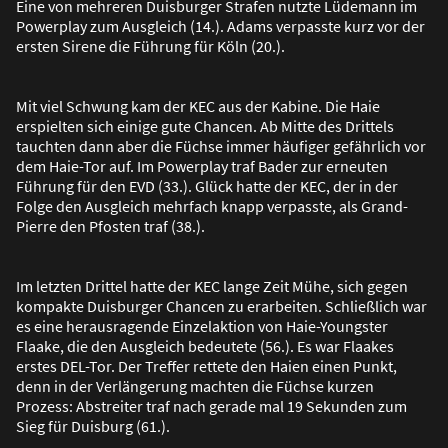
Eine von mehreren Duisburger Strafen nutzte Lüdemann im
Powerplay zum Ausgleich (14.). Adams verpasste kurz vor der
ersten Sirene die Führung für Köln (20.).
Mit viel Schwung kam der KEC aus der Kabine. Die Haie
erspielten sich einige gute Chancen. Ab Mitte des Drittels
tauchten dann aber die Füchse immer häufiger gefährlich vor
dem Haie-Tor auf. Im Powerplay traf Bader zur erneuten
Führung für den EVD (33.). Glück hatte der KEC, der in der
Folge den Ausgleich mehrfach knapp verpasste, als Grand-
Pierre den Pfosten traf (38.).
Im letzten Drittel hatte der KEC lange Zeit Mühe, sich gegen
kompakte Duisburger Chancen zu erarbeiten. Schlie
ß
lich war
es eine herausragende Einzelaktion von Haie-Youngster
Flaake, die den Ausgleich bedeutete (56.). Es war Flaakes
erstes DEL-Tor. Der Treffer rettete den Haien einen Punkt,
denn in der Verlängerung machten die Füchse kurzen
Prozess: Abstreiter traf nach gerade mal 19 Sekunden zum
Sieg für Duisburg (61.).