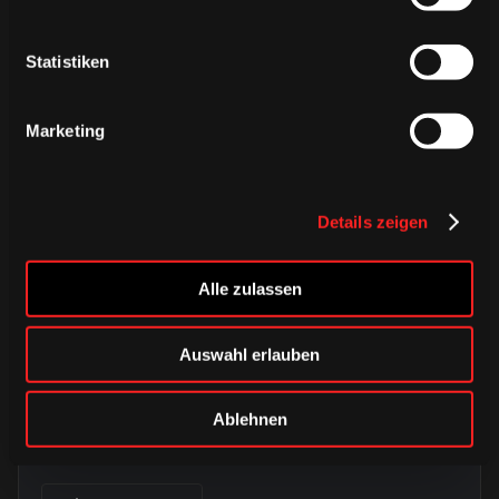
Statistiken
Marketing
Details zeigen
Alle zulassen
DONNERSTAG, 06. AUGUST 2026
Auswahl erlauben
Alle Infos zum öffentlichen
Trainingsauftakt am Sonntag im
Ablehnen
Haie-Zentrum