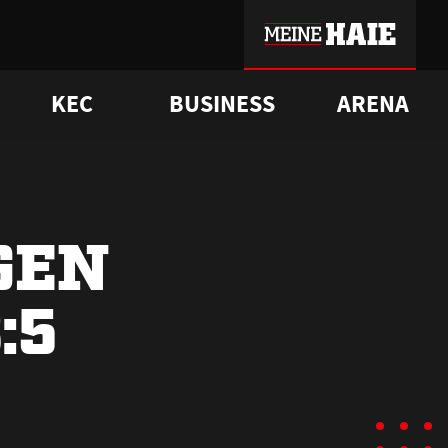
KEC
BUSINESS
ARENA
sgrü
mmer-Historie
pporter Club
Vorverkaufstermine
ß
e
FAQ
Geschichte
Service
GEN
:5