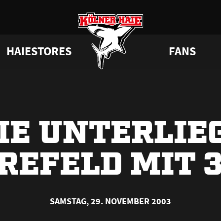
HAIESTORES
FANS
a
 Haie
Junghaie
VIP-Tickets & Logen
Tabelle
Partner
GAMEDAYstore
HAIE KIDS CLUB
Engagement
Statistik
BISSness Club
Dauerkarten
Geburtstag
CHL
Trikotnu
Su
IE UNTERLIE
REFELD MIT 3
SAMSTAG, 29. NOVEMBER 2003