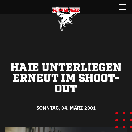
Zum
Menü
Inhalt
öffnen
springen
HAIE UNTERLIEGEN
ERNEUT IM SHOOT-
OUT
SONNTAG, 04. MÄRZ 2001