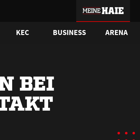
KEC
BUSINESS
ARENA
sgrü
mmer-Historie
pporter Club
Vorverkaufstermine
ß
e
FAQ
Geschichte
Service
N BEI
TAKT