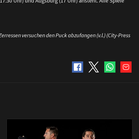
:30 Uhr) und Augsburg (17 Uhr) ansteht. Alle Spiele
Zerressen versuchen den Puck abzufangen (v.l.) (City-Press