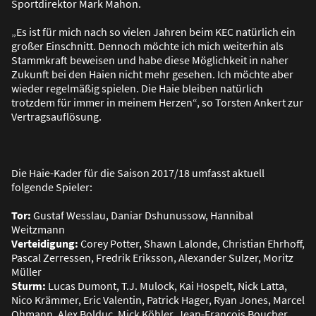
Sportdirektor Mark Mahon.
„Es ist für mich nach so vielen Jahren beim KEC natürlich ein
gro
ß
er Einschnitt. Dennoch möchte ich mich weiterhin als
Stammkraft beweisen und habe diese Möglichkeit in naher
Zukunft bei den Haien nicht mehr gesehen. Ich möchte aber
wieder regelmä
ß
ig spielen. Die Haie bleiben natürlich
trotzdem für immer in meinem Herzen“, so Torsten Ankert zur
Vertragsauflösung.
Die Haie-Kader für die Saison 2017/18 umfasst aktuell
folgende Spieler:
Tor:
Gustaf Wesslau, Daniar Dshunussow, Hannibal
Weitzmann
Verteidigung:
Corey Potter, Shawn Lalonde, Christian Ehrhoff,
Pascal Zerressen, Fredrik Eriksson, Alexander Sulzer, Moritz
Müller
Sturm:
Lucas Dumont, T.J. Mulock, Kai Hospelt, Nick Latta,
Nico Krämmer, Eric Valentin, Patrick Hager, Ryan Jones, Marcel
Ohmann, Alex Bolduc, Mick Köhler, Jean-Francois Boucher,