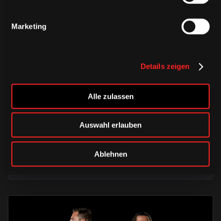
Marketing
Details zeigen
DONNERSTAG, 06. AUGUST 2026
Alle zulassen
Alle Infos zum öffentlichen
Trainingsauftakt am Sonntag im
Auswahl erlauben
Haie-Zentrum
Ablehnen
Saison 2026/2027