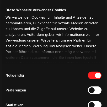
Diese Webseite verwendet Cookies
CAPS & CO
CAPS & CO
CAPS & CO
Wir verwenden Cookies, um Inhalte und Anzeigen zu
personalisieren, Funktionen für soziale Medien anbieten
zu können und die Zugriffe auf unsere Website zu
analysieren. Außerdem geben wir Informationen zu Ihrer
Verwendung unserer Website an unsere Partner für
soziale Medien, Werbung und Analysen weiter. Unsere
Partner führen diese Informationen möglicherweise mit
weiteren Daten zusammen, die Sie ihnen bereitgestellt
haben oder die sie im Rahmen Ihrer Nutzung der Dienste
gesammelt haben.
ÄHNLICHE NEWS
Einwilligungsauswahl
Notwendig
Präferenzen
Statistiken