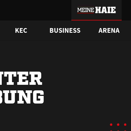
KEC
BUSINESS
ARENA
sgrü
mmer-Historie
pporter Club
Vorverkaufstermine
ß
e
FAQ
Geschichte
Service
NTER
BUNG