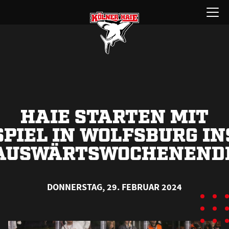
Zum
Menü
Inhalt
öffnen
springen
HAIE STARTEN MIT
SPIEL IN WOLFSBURG IN
AUSWÄRTSWOCHENEND
DONNERSTAG, 29. FEBRUAR 2024