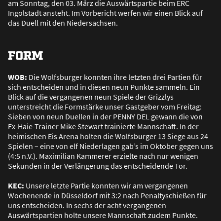
am Sonntag, den 03. März die Auswärtspartie beim ERC
Ingolstadt ansteht. Im Vorbericht werfen wir einen Blick auf
das Duell mit den Niedersachsen.
FORM
WOB:
Die Wolfsburger konnten ihre letzten drei Partien für
sich entscheiden und in diesen neun Punkte sammeln. Ein
Blick auf die vergangenen neun Spiele der Grizzlys
unterstreicht die Formstärke unser Gastgeber vom Freitag:
Sieben von neun Duellen in der PENNY DEL gewann die von
Ex-Haie-Trainer Mike Stewart trainierte Mannschaft. In der
heimischen Eis Arena holten die Wolfsburger 13 Siege aus 24
Spielen – eine von elf Niederlagen gab’s im Oktober gegen uns
(4:5 n.V.). Maximilian Kammerer erzielte nach nur wenigen
Sekunden in der Verlängerung das entscheidende Tor.
KEC:
Unsere letzte Partie konnten wir am vergangenen
Wochenende in Düsseldorf mit 3:2 nach Penaltyschie
ß
en für
uns entscheiden. In sechs der acht vergangenen
Auswärtspartien holte unsere Mannschaft zudem Punkte.