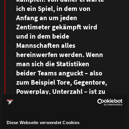
ich ein Spiel, in dem von
Anfang an um jeden
Zentimeter gekämpft wird
und in dem beide
Mannschaften alles
hereinwerfen werden. Wenn
man sich die Statistiken
beider Teams anguckt – also
zum Beispiel Tore, Gegentore,
Powerplay, Unterzahl – ist zu
erkennen, dass es viele
Gemeinsamkeiten gibt. Ich
gehe von einer engen Partie
Diese Webseite verwendet Cookies
aus.“