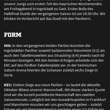
unsere Jungs zum ersten Teil des bayrischen Wochenendes
am Freitagabend in Ingolstadt zu Gast. Erstes Bully des
Halbfinal-Duells der vergangenen Saison ist um 19:30 Uhr. Wir
blicken im Vorbericht auf das Duell mit den Panthern.
FORM
ING:
In den vergangenen beiden Partien konnten die
Ingolstädter Panther sowohl Spitzenreiter Mannheim (5:2) als
auch den Tabellenzweiten aus Straubing (6:4) jeweils nach 60
Minuten besiegen. Mit den beiden Erfolgen arbeitete sich der
ERC auf den fünften Tabellenplatz vor. In der heimischen
Saturn-Arena feierten die Schanzer zuletzt sechs Siege in
Serie.
KEC:
Sieben Siege aus neun Partien – so lautet die aktuelle
Oktober-Bilanz unserer Mannschaft. Mit dieser starken Quote
sind wir die zurzeit punktbeste Mannschaft des zweiten
Saisonmonats. Lediglich bei den Auswärtsspielen in Frankfurt
und Mannheim mussten wir uns geschlagen geben – zuletzt
fuhren wir am Dienstagabend in Iserlohn einen 3:1-Erfolg ein.