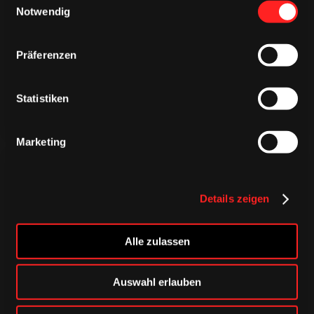
TRIKOTS
Notwendig
TRIKOTS
TRIKOTS
Präferenzen
Statistiken
Marketing
Details zeigen
CAPS & CO
Alle zulassen
CAPS & CO
CAPS & CO
Auswahl erlauben