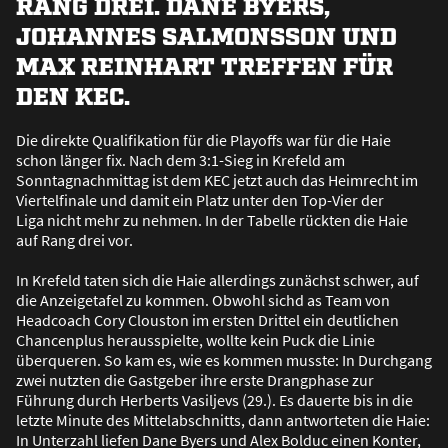
RANG DREI. DANE BYERS,
JOHANNES SALMONSSON UND
MAX REINHART TREFFEN FÜR
DEN KEC.
Die direkte Qualifikation für die Playoffs war für die Haie
schon länger fix. Nach dem 3:1-Sieg in Krefeld am
Sonntagnachmittag ist dem KEC jetzt auch das Heimrecht im
Viertelfinale und damit ein Platz unter den Top-Vier der
Liga nicht mehr zu nehmen. In der Tabelle rückten die Haie
auf Rang drei vor.
In Krefeld taten sich die Haie allerdings zunächst schwer, auf
die Anzeigetafel zu kommen. Obwohl sichd as Team von
Headcoach Cory Clouston im ersten Drittel ein deutlichen
Chancenplus herausspielte, wollte kein Puck die Linie
überqueren. So kam es, wie es kommen musste: In Durchgang
zwei nutzten die Gastgeber ihre erste Drangphase zur
Führung durch Herberts Vasiljevs (29.). Es dauerte bis in die
letzte Minute des Mittelabschnitts, dann antworteten die Haie:
In Unterzahl liefen Dane Byers und Alex Bolduc einen Konter,