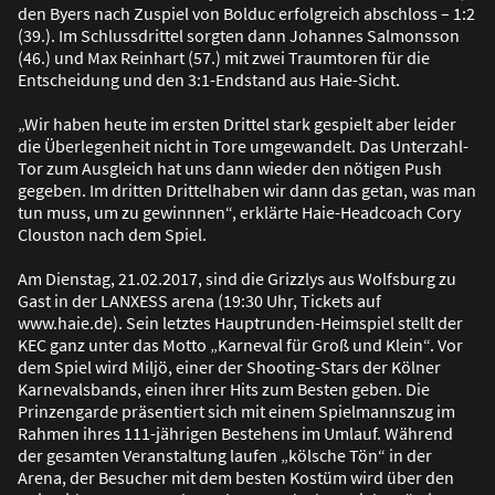
den Byers nach Zuspiel von Bolduc erfolgreich abschloss – 1:2
(39.). Im Schlussdrittel sorgten dann Johannes Salmonsson
(46.) und Max Reinhart (57.) mit zwei Traumtoren für die
Entscheidung und den 3:1-Endstand aus Haie-Sicht.
„Wir haben heute im ersten Drittel stark gespielt aber leider
die Überlegenheit nicht in Tore umgewandelt. Das Unterzahl-
Tor zum Ausgleich hat uns dann wieder den nötigen Push
gegeben. Im dritten Drittelhaben wir dann das getan, was man
tun muss, um zu gewinnnen“, erklärte Haie-Headcoach Cory
Clouston nach dem Spiel.
Am Dienstag, 21.02.2017, sind die Grizzlys aus Wolfsburg zu
Gast in der LANXESS arena (19:30 Uhr, Tickets auf
www.haie.de). Sein letztes Hauptrunden-Heimspiel stellt der
KEC ganz unter das Motto „Karneval für Gro
ß
und Klein“. Vor
dem Spiel wird Miljö, einer der Shooting-Stars der Kölner
Karnevalsbands, einen ihrer Hits zum Besten geben. Die
Prinzengarde präsentiert sich mit einem Spielmannszug im
Rahmen ihres 111-jährigen Bestehens im Umlauf. Während
der gesamten Veranstaltung laufen „kölsche Tön“ in der
Arena, der Besucher mit dem besten Kostüm wird über den