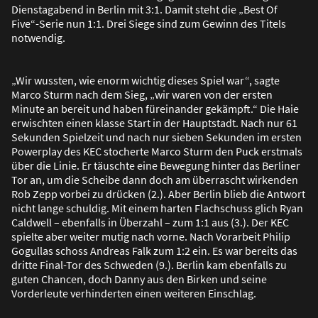
Dienstagabend in Berlin mit 3:1. Damit steht die „Best Of
Five“-Serie nun 1:1. Drei Siege sind zum Gewinn des Titels
notwendig.
„Wir wussten, wie enorm wichtig dieses Spiel war“, sagte
Marco Sturm nach dem Sieg, „wir waren von der ersten
Minute an bereit und haben füreinander gekämpft.“ Die Haie
erwischten einen klasse Start in der Hauptstadt. Nach nur 61
Sekunden Spielzeit und nach nur sieben Sekunden im ersten
Powerplay des KEC stocherte Marco Sturm den Puck erstmals
über die Linie. Er täuschte eine Bewegung hinter das Berliner
Tor an, um die Scheibe dann doch am überrascht wirkenden
Rob Zepp vorbei zu drücken (2.). Aber Berlin blieb die Antwort
nicht lange schuldig. Mit einem harten Flachschuss glich Ryan
Caldwell – ebenfalls in Überzahl – zum 1:1 aus (3.). Der KEC
spielte aber weiter mutig nach vorne. Nach Vorarbeit Philip
Gogullas schoss Andreas Falk zum 1:2 ein. Es war bereits das
dritte Final-Tor des Schweden (9.). Berlin kam ebenfalls zu
guten Chancen, doch Danny aus den Birken und seine
Vorderleute verhinderten einen weiteren Einschlag.