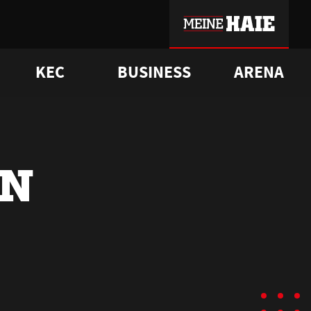
KEC
BUSINESS
ARENA
sgrü
mmer-Historie
pporter Club
Vorverkaufstermine
ß
e
FAQ
Geschichte
Service
EN