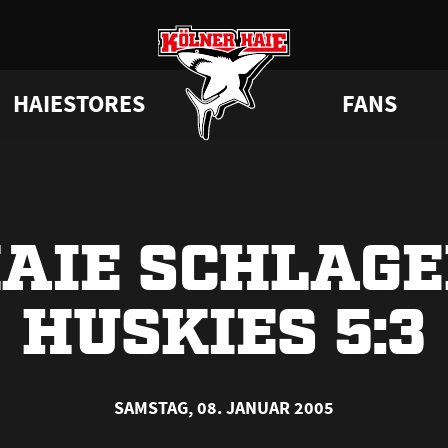
HAIESTORES
FANS
a
 Haie
Junghaie
VIP-Tickets & Logen
Tabelle
Partner
GAMEDAYstore
HAIE KIDS CLUB
Engagement
Statistik
BISSness Club
Dauerkarten
Geburtstag
CHL
Trikotnu
Su
AIE SCHLAG
HUSKIES 5:3
SAMSTAG, 08. JANUAR 2005