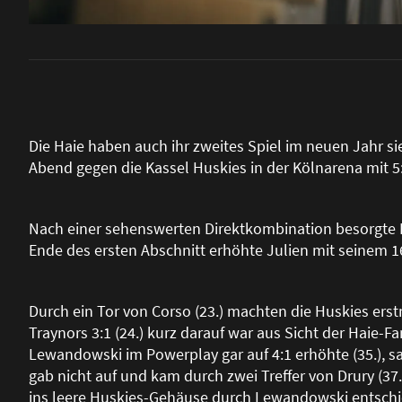
Die Haie haben auch ihr zweites Spiel im neuen Jahr s
Abend gegen die Kassel Huskies in der Kölnarena mit 5:
Nach einer sehenswerten Direktkombination besorgte L
Ende des ersten Abschnitt erhöhte Julien mit seinem 16.
Durch ein Tor von Corso (23.) machten die Huskies er
Traynors 3:1 (24.) kurz darauf war aus Sicht der Haie-F
Lewandowski im Powerplay gar auf 4:1 erhöhte (35.), sa
gab nicht auf und kam durch zwei Treffer von Drury (37.,
ins leere Huskies-Gehäuse durch Lewandowski entschied 