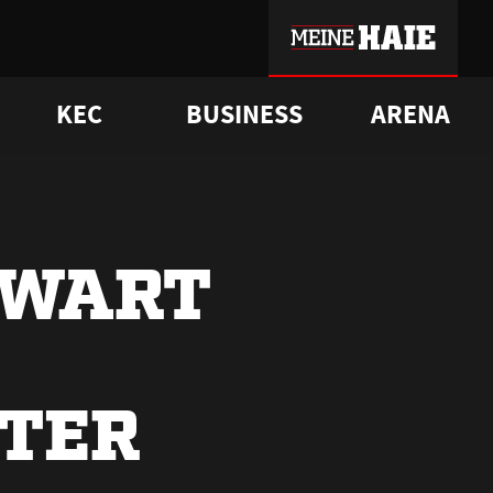
KEC
BUSINESS
ARENA
sgrü
mmer-Historie
pporter Club
Vorverkaufstermine
ß
e
FAQ
Geschichte
Service
RWART
NTER