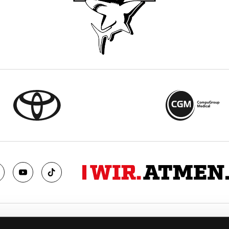
TS
FANS