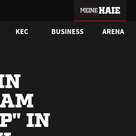
KEC
BUSINESS
ARENA
sgrü
mmer-Historie
pporter Club
Vorverkaufstermine
ß
e
FAQ
Geschichte
Service
IN
 AM
P" IN