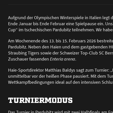
Aufgrund der Olympischen Winterspiele in Italien legt 
Ende Januar bis Ende Februar eine Spielpause ein. Un
Cup“ im tschechischen Pardubitz teilnehmen. Wir haben 
Am Wochenende des 13. bis 15. Februars 2026 bestreit
Pardubitz. Neben den Haien und dem gastgebenden H
Straubing Tigers sowie der Schweizer Top-Club SC Bern 
Zuschauer fassenden
Enteria arena
.
Haie-Sportdirektor Matthias Baldys sagt zum Turnier: 
unmittelbar vor der hei
ß
en Phase pausiert. Mit dem Tur
Wettkampfbedingungen ideal auf den intensiven Schlus
TURNIERMODUS
Das Turnier in Pardubitz wird mit zwei Halbfinals am F