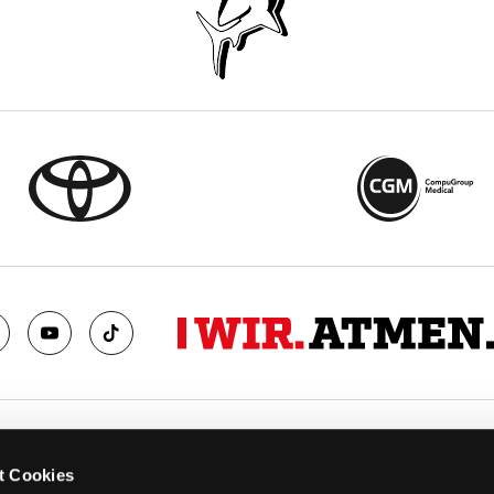
TS
FANS
t Cookies