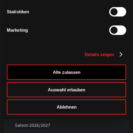
Statistiken
Marketing
Details zeigen
Alle zulassen
DONNERSTAG, 06. AUGUST 2026
Auswahl erlauben
Alle Infos zum öffentlichen
Trainingsauftakt am Sonntag im
Ablehnen
Haie-Zentrum
Saison 2026/2027