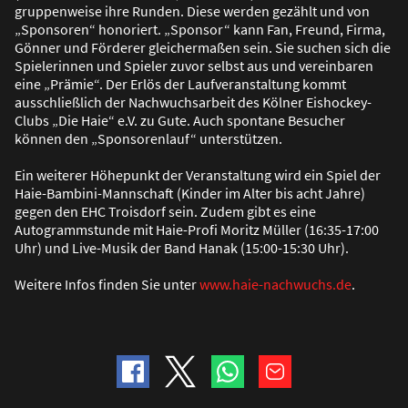
gruppenweise ihre Runden. Diese werden gezählt und von
„Sponsoren“ honoriert. „Sponsor“ kann Fan, Freund, Firma,
Gönner und Förderer gleicherma
ß
en sein. Sie suchen sich die
Spielerinnen und Spieler zuvor selbst aus und vereinbaren
eine „Prämie“. Der Erlös der Laufveranstaltung kommt
ausschlie
ß
lich der Nachwuchsarbeit des Kölner Eishockey-
Clubs „Die Haie“ e.V. zu Gute. Auch spontane Besucher
können den „Sponsorenlauf“ unterstützen.
Ein weiterer Höhepunkt der Veranstaltung wird ein Spiel der
Haie-Bambini-Mannschaft (Kinder im Alter bis acht Jahre)
gegen den EHC Troisdorf sein. Zudem gibt es eine
Autogrammstunde mit Haie-Profi Moritz Müller (16:35-17:00
Uhr) und Live-Musik der Band Hanak (15:00-15:30 Uhr).
Weitere Infos finden Sie unter
www.haie-nachwuchs.de
.