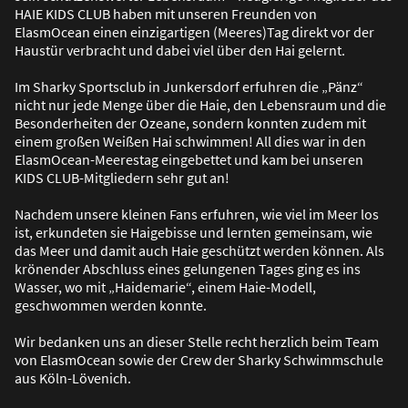
HAIE KIDS CLUB haben mit unseren Freunden von
ElasmOcean einen einzigartigen (Meeres)Tag direkt vor der
Haustür verbracht und dabei viel über den Hai gelernt.
Im Sharky Sportsclub in Junkersdorf erfuhren die „Pänz“
nicht nur jede Menge über die Haie, den Lebensraum und die
Besonderheiten der Ozeane, sondern konnten zudem mit
einem gro
ß
en Wei
ß
en Hai schwimmen! All dies war in den
ElasmOcean-Meerestag eingebettet und kam bei unseren
KIDS CLUB-Mitgliedern sehr gut an!
Nachdem unsere kleinen Fans erfuhren, wie viel im Meer los
ist, erkundeten sie Haigebisse und lernten gemeinsam, wie
das Meer und damit auch Haie geschützt werden können. Als
krönender Abschluss eines gelungenen Tages ging es ins
Wasser, wo mit „Haidemarie“, einem Haie-Modell,
geschwommen werden konnte.
Wir bedanken uns an dieser Stelle recht herzlich beim Team
von ElasmOcean sowie der Crew der Sharky Schwimmschule
aus Köln-Lövenich.