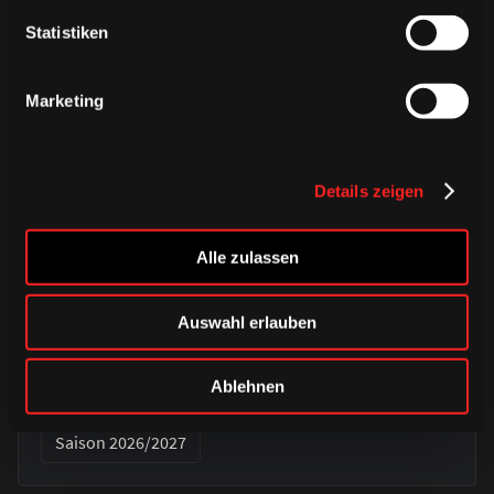
Statistiken
Marketing
Details zeigen
Alle zulassen
DONNERSTAG, 06. AUGUST 2026
Alle Infos zum öffentlichen
Auswahl erlauben
Trainingsauftakt am Sonntag im
Haie-Zentrum
Ablehnen
Saison 2026/2027