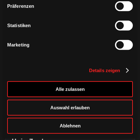
Präferenzen
ÄHNLICHE NEWS
Statistiken
Marketing
Details zeigen
Alle zulassen
Auswahl erlauben
DONNERSTAG, 06. AUGUST 2026
Alle Infos zum öffentlichen
Ablehnen
Trainingsauftakt am Sonntag im