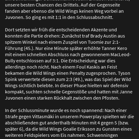
unsere besten Chancen des Drittels. Auf der Gegenseite
fanden aber ebenso die Wild Wings keinen Weg vorbei an
Juvonen. So ging es mit 1:1 in den Schlussabschnitt.
Dort setzten wir früh die entscheidenden Akzente und
konnten die Partie drehen: Zunächst traf Brady Austin aus
spitzem Winkel nach einem Zuspiel von Tuomie zur 2:1-
Führung (45.). Nur eine Minute später erhöhte Tanner Kero
mit einem schnellen Abschluss nach gewonnenem MacLeod-
Bully entschlossen auf 3:1. Die Entscheidung war dies
allerdings noch nicht. Nach einem Foul Kaskis an Feist
bekamen die Wild Wings einen Penalty zugesprochen. Tyson
Spink verwertete diesen zum 2:3 (49.), was das Spiel der Wild
Wings sichtlich belebte. In dieser Phase hielten wir defensiv
kompakt, suchten schnelle Gegenstö
ß
e und hatten mit Janne
Juvonen einen starken Rückhalt zwischen den Pfosten.
In der Schlussminute wurde es noch spannend: Nach einer
Strafe gegen Vittasmäki in unserem Powerplay spielten wir die
abschlie
ß
enden gut anderthalb Minuten mit 4 gegen 5 (bzw.
später 6), da die Wild Wings Goalie Eriksson zu Gunsten eines
weiteren Feldspielers vom Eis nahmen. Schwenningen