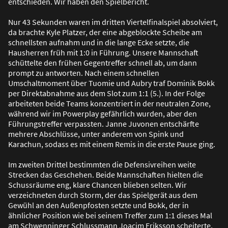
entschieden. Wir haben den Spielbericht.
Nur 43 Sekunden waren im dritten Viertelfinalspiel absolviert,
da brachte Kyle Platzer, der eine abgeblockte Scheibe am
schnellsten aufnahm und in die lange Ecke setzte, die
Hausherren früh mit 1:0 in Führung. Unsere Mannschaft
schüttelte den frühen Gegentreffer schnell ab, um dann
prompt zu antworten. Nach einem schnellen
Umschaltmoment über Tuomie und Aubry traf Dominik Bokk
per Direktabnahme aus dem Slot zum 1:1 (5.). In der Folge
arbeiteten beide Teams konzentriert in der neutralen Zone,
während wir im Powerplay gefährlich wurden, aber den
Führungstreffer verpassten. Janne Juvonen entschärfte
mehrere Abschlüsse, unter anderem von Spink und
Karachun, sodass es mit einem Remis in die erste Pause ging.
Im zweiten Drittel bestimmten die Defensivreihen weite
Strecken das Geschehen. Beide Mannschaften hielten die
Schussräume eng, klare Chancen blieben selten. Wir
verzeichneten durch Storm, der das Spielgerät aus dem
Gewühl an den Au
ß
enpfosten setzte und Bokk, der in
ähnlicher Position wie bei seinem Treffer zum 1:1 dieses Mal
am Schwenninger Schlussmann Joacim Eriksson scheiterte,