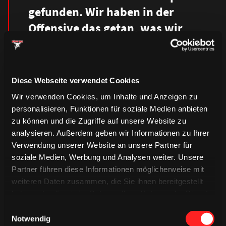
gefunden. Wir haben in der
Offensive das getan, was wir
tun mussten und gut
verteidigt.“
Diese Webseite verwendet Cookies
PARKER TUOMIE
Wir verwenden Cookies, um Inhalte und Anzeigen zu
personalisieren, Funktionen für soziale Medien anbieten
zu können und die Zugriffe auf unsere Website zu
„Beide Torhüter haben in
analysieren. Außerdem geben wir Informationen zu Ihrer
allen drei Spielen sehr stark
Verwendung unserer Website an unsere Partner für
soziale Medien, Werbung und Analysen weiter. Unsere
gespielt, was es beiden Teams
Partner führen diese Informationen möglicherweise mit
schwer macht, Tore zu
weiteren Daten zusammen, die Sie ihnen bereitgestellt
erzielen. Heute war es das
haben oder die sie im Rahmen Ihrer Nutzung der Dienste
gesammelt haben.
bisher physichste Spiel der
Einwilligungsauswahl
Notwendig