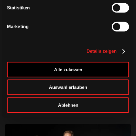
Statistiken
Marketing
Details zeigen
DIENSTAG, 04. AUGUST 2026
Alle zulassen
Erinnerungen vereint – unser
Heimtrikot 2026/2027
Auswahl erlauben
HAIEstore
Saison 2026/2027
Ablehnen