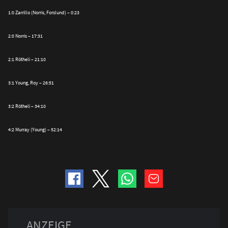
1:0 Zarrillo (Norris, Forslund) – 0:23
2:0 Norris – 17:31
2:1 Rötheli – 21:10
3:1 Young, Roy – 26:51
3:2 Rötheli – 34:10
4:2 Murray (Young) – 52:14