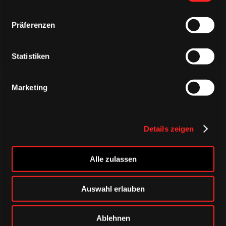
Präferenzen
Statistiken
Marketing
Details zeigen
CAPS & CO
CAPS & CO
CAPS & CO
Alle zulassen
Auswahl erlauben
Ablehnen