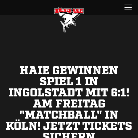
Zum
Menü
Inhalt
öffnen
springen
HAIE GEWINNEN
SPIEL 1 IN
INGOLSTADT MIT 6:1!
AM FREITAG
"MATCHBALL" IN
KÖLN! JETZT TICKETS
SICHERN