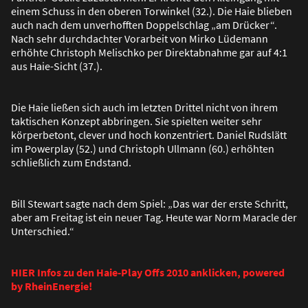
einem Schuss in den oberen Torwinkel (32.). Die Haie blieben
auch nach dem unverhofften Doppelschlag „am Drücker“.
Nach sehr durchdachter Vorarbeit von Mirko Lüdemann
erhöhte Christoph Melischko per Direktabnahme gar auf 4:1
aus Haie-Sicht (37.).
Die Haie lie
ß
en sich auch im letzten Drittel nicht von ihrem
taktischen Konzept abbringen. Sie spielten weiter sehr
körperbetont, clever und hoch konzentriert. Daniel Rudslätt
im Powerplay (52.) und Christoph Ullmann (60.) erhöhten
schlie
ß
lich zum Endstand.
Bill Stewart sagte nach dem Spiel: „Das war der erste Schritt,
aber am Freitag ist ein neuer Tag. Heute war Norm Maracle der
Unterschied.“
HIER Infos zu den Haie-Play Offs 2010 anklicken, powered
by RheinEnergie!