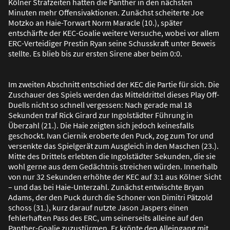
Kölner Strafzeiten hatten die Panther in den nächsten
Minuten mehr Offensivaktionen. Zunächst scheiterte Joe
Motzko an Haie-Torwart Norm Maracle (10.), später
entschärfte der KEC-Goalie weitere Versuche, wobei vor allem
ERC-Verteidiger Prestin Ryan seine Schusskraft unter Beweis
stellte. Es blieb bis zur ersten Sirene aber beim 0:0.
Im zweiten Abschnitt entschied der KEC die Partie für sich. Die
Zuschauer des Spiels werden das Mitteldrittel dieses Play Off-
Duells nicht so schnell vergessen: Nach gerade mal 18
Sekunden traf Rick Girard zur Ingolstädter Führung in
Überzahl (21.). Die Haie zeigten sich jedoch keinesfalls
geschockt. Ivan Ciernik eroberte den Puck, zog zum Tor und
versenkte das Spielgerät zum Ausgleich in den Maschen (23.).
Mitte des Drittels erlebten die Ingolstädter Sekunden, die sie
wohl gerne aus dem Gedächtnis streichen würden. Innerhalb
von nur 32 Sekunden erhöhte der KEC auf 3:1 aus Kölner Sicht
– und das bei Haie-Unterzahl. Zunächst entwischte Bryan
Adams, der den Puck durch die Schoner von Dimitri Pätzold
schoss (31.), kurz darauf nutzte Jason Jaspers einen
fehlerhaften Pass des ERC, um seinerseits alleine auf den
Panther-Goalie zuzustürmen. Er krönte den Alleingang mit