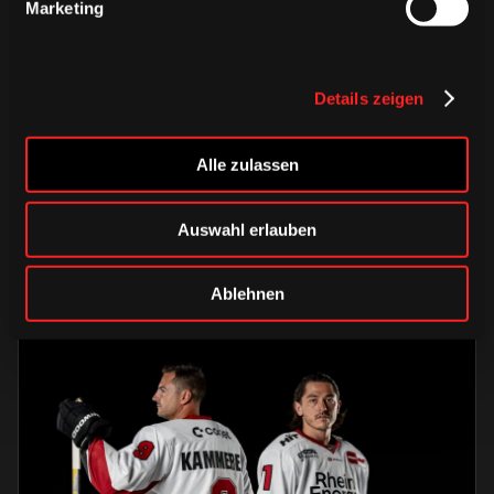
Marketing
Details zeigen
DONNERSTAG, 06. AUGUST 2026
Alle Infos zum öffentlichen
Trainingsauftakt am Sonntag im
Alle zulassen
Haie-Zentrum
Auswahl erlauben
Saison 2026/2027
Ablehnen