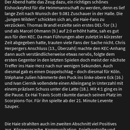
Der Abend hatte das Zeug dazu, ein richtiges schönes
Eishockeyfest für die Heimmannschaft zu werden, denn es lief
lange Zeit nach Wunsch der 9.081 Zuschauer in der Halle. Die
„jungen Wilden“ schickten sich an, die Haie-Fans zu
verzücken. Thomas Brandl erzielte sein erstes DEL-Tor (3.)
und als Marcel Ohmann (9.) auf 2:0 erhöht hatte, sah es gut
aus für den KEC. Da man Führungen aber zuletzt in kürzester
Zeit abgegeben hatte, trauten viele Fans der Sache nicht. Chris
Herpergers Anschluss (13., Überzahl) machte den KEC-Anhang
dann auch verständlicherweise etwas nervös, folgte dem
ersten Gegentor in den letzten Spielen doch meist der nächste
Treffer ins Haie-Herz nach nur wenigen Sekunden. Auch
diesmal gab es einen Doppelschlag – doch diesmal für Köln.
Stéphane Julien hämmerte den Puck ins linke obere Eck (16.)
und Ivan Ciernik vollendete einen Alleingang in Unterzahl mit
einem präzisen Schuss unter die Latte (18.). Mit 4:1 ging es in
die Pause. Ex-Hai Travis Scott räumte danach seinen Platz im
Scorpions-Tor. Für ihn spielte ab der 21. Minute Levente
Szuper.
Die Haie strahlten auch im zweiten Abschnitt viel Positives
aus. Körpersprache, Kommunikation, Spielkontrolle und