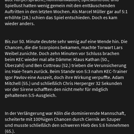
Spiellust hatten wenig gemein mit den enttäuschenden
Auftritten in den letzten Wochen. Als Marcel Müller gar auf 5:1
erhöhte (28.) schien das Spiel entschieden. Doch es kam
wieder anders.
Bis zur 50. Minute deutete sehr wenig auf eine Wende hin. Die
Chancen, die die Scorpions bekamen, machte Torwart Lars
Weibel zunichte. Doch zehn Minuten vor Schluss brachen
beim KEC wieder mal alle Dämme: Klaus Kathan (50.,
Überzahl) und Ben Cottreau (52.) trieben die Verunsicherung
ins Haie-Team zurück. Beim Stande von 5:3 nahm KEC-Trainer
Igor Pavlov eine Auszeit, doch ihre Wirkung verpuffte. Adam
Mitchell (55.) und schlie
ß
lich Chris Herperger 32 Sekunden
vor der Sirene schafften den nicht mehr für möglich
gehaltenen 5:5-Ausgleich.
In der Verlängerung war Köln die dominierende Mannschaft,
scheiterte mit 100%igen Chancen durch Ciernik an Szuper
und musste schlie
ß
lich den schweren Hieb des 5:6 hinnehmen
(65.).