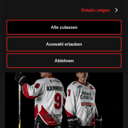
Alle Infos zum öffentlichen
Details zeigen
Trainingsauftakt am Sonntag im
Haie-Zentrum
Alle zulassen
Saison 2026/2027
Auswahl erlauben
Ablehnen